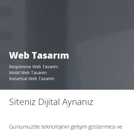
Web Tasarım
Pantone Creative
Responsive Web Tasarım
Neler Yapıyoruz
Web Tasarım
Mobil Web Tasarım
Kurumsal Web Tasarım
Siteniz Dijital Aynanız
Günümüzde teknolojinin gelişim göstermesi ve