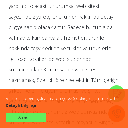
yardımcı olacaktır. Kurumsal web sitesi
sayesinde ziyaretçiler ürünler hakkında detaylı
bilgiye sahip olacaklardır. Sadece bununla da
kalmayıp, kampanyalar, hizmetler, ürünler
hakkında teşvik edilen yenilikler ve ürünlerle
ilgili özel teklifleri de web sitelerinde
sunabilecekler.Kurumsal bir web sitesi
hazırlamak, özel bir özen gerektirir. Tüm içeriğin
şirket ilkeleri ile uyumlu olması ve şirket
Bu sitenin doğru çalışması için çerez (cookie) kullanılmaktadır.
yapısına ve genel stratejisine tamamen entegre
Detaylı bilgi için
olması gerekir. Günümüz Web dünyasında, bir
Anladım
kurumsal web sitesi yeterli olmayabilir. Birçok