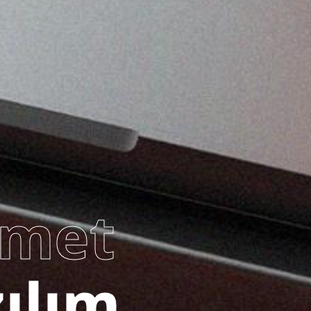
zmet
 Tasarım