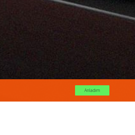
Proje
Başlat
Anladım